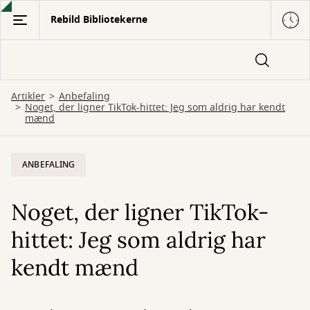
Gå
Rebild Bibliotekerne
til
hovedindhold
Artikler
Anbefaling
Noget, der ligner TikTok-hittet: Jeg som aldrig har kendt
mænd
ANBEFALING
Noget, der ligner TikTok-
hittet: Jeg som aldrig har
kendt mænd