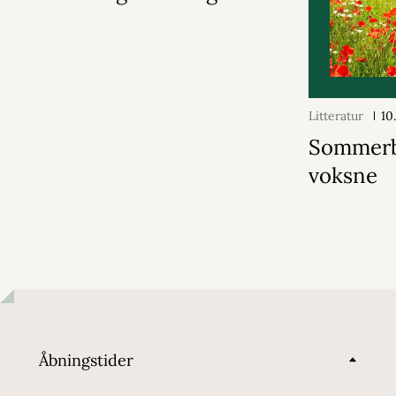
Litteratur
10
Sommerb
voksne
Åbningstider